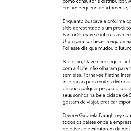
como consultor e distribuidor. 
em um pequeno apartamento, Da
Enquanto buscava a próxima op
sido apresentado a um produto 
Factor®, mais se interessava e
Utah para conhecer a equipe exe
Foi esse dia que mudou o futur
No início, Dave nem sequer ti
com a 4Life, não olharam para 
sem eles. Tornar-se Platina In
inspiração para muitos distrib
de que qualquer pessoa disposta
seus sonhos na bela cidade de 
gostam de viajar, praticar espo
Dave e Gabriela Daughtrey cont
todos os países onde a empresa 
objetivos e desfrutarem da me