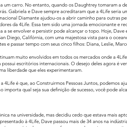
nha um carro. No entanto, quando os Daughtrey tomaram a d
trás. Gabriela e Dave sempre acreditaram que a 4Life seria
ternacional Diamante ajudou-os a abrir caminho para outras p
uidores da 4Life. Essa tem sido uma jornada emocionante e r
 a se envolver e persistir pode alcançar o topo. Hoje, Dave 
San Diego, Califórnia, com uma majestosa vista para o oceano
rtes e passar tempo com seus cinco filhos: Diana, Leslie, Mar
inuam muito envolvidos em todos os mercados onde a 4Life e
possui escritórios internacionais. O desejo deles agora é ve
sma liberdade que eles experimentaram.
a 4Life é que, ao Construirmos Pessoas Juntos, podemos ajud
o importa qual seja sua definição de sucesso, você pode alc
nica na universidade, mas decidiu cedo que estava mais apt
resentado à 4Life, Dave passou mais de 34 anos na indústri