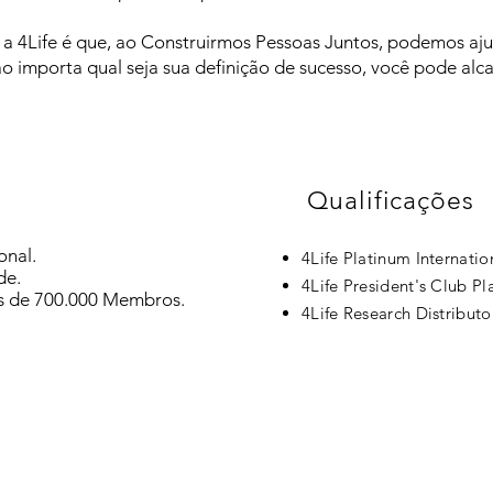
a 4Life é que, ao Construirmos Pessoas Juntos, podemos ajud
o importa qual seja sua definição de sucesso, você pode alc
Qualificações
onal.
4Life Platinum Internati
de.
4Life President's Club P
s de 700.000 Membros.
4Life Research Distribut