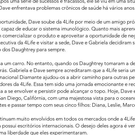
Após uma série de sucessos e fracassos, ele se viu em uma sit
ve enfrentava problemas crônicos de saúde há vários anos
ortunidade, Dave soube da 4Life por meio de um amigo próx
capaz de educar o sistema imunológico. Quanto mais aprendi
m comercializar o produto e aproveitar a oportunidade de n
cutiva da 4Life e visitar a sede, Dave e Gabriela decidiram s
o dos Daughtrey para sempre.
nha um carro. No entanto, quando os Daughtrey tomaram a d
trás. Gabriela e Dave sempre acreditaram que a 4Life seria
ternacional Diamante ajudou-os a abrir caminho para outras p
uidores da 4Life. Essa tem sido uma jornada emocionante e r
 a se envolver e persistir pode alcançar o topo. Hoje, Dave 
San Diego, Califórnia, com uma majestosa vista para o oceano
rtes e passar tempo com seus cinco filhos: Diana, Leslie, Mar
inuam muito envolvidos em todos os mercados onde a 4Life e
possui escritórios internacionais. O desejo deles agora é ve
sma liberdade que eles experimentaram.