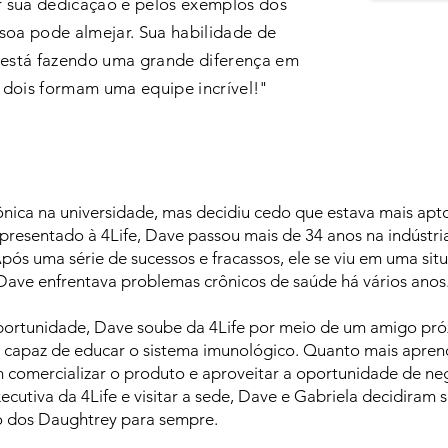
r sua dedicação e pelos exemplos dos
soa pode almejar. Sua habilidade de
os está fazendo uma grande diferença em
dois formam uma equipe incrível!"
nica na universidade, mas decidiu cedo que estava mais apt
resentado à 4Life, Dave passou mais de 34 anos na indústri
Após uma série de sucessos e fracassos, ele se viu em uma sit
ve enfrentava problemas crônicos de saúde há vários anos
ortunidade, Dave soube da 4Life por meio de um amigo próx
capaz de educar o sistema imunológico. Quanto mais aprendi
m comercializar o produto e aproveitar a oportunidade de n
cutiva da 4Life e visitar a sede, Dave e Gabriela decidiram s
o dos Daughtrey para sempre.