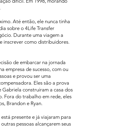
uação difícil. Em 1998, morando
.
imo. Até então, ele nunca tinha
a sobre o 4Life Transfer
egócio. Durante uma viagem a
e inscrever como distribuidores.
ecisão de embarcar na jornada
 uma empresa de sucesso, com ou
essoas e provou ser uma
ecompensadora. Eles são a prova
e Gabriela construíram a casa dos
. Fora do trabalho em rede, eles
cos, Brandon e Ryan.
stá presente e já viajaram para
r outras pessoas alcançarem seus