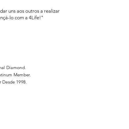
ar uns aos outros a realizar
ançá-lo com a 4Life!"
onal Diamond.
latinum Member.
or Desde 1998.